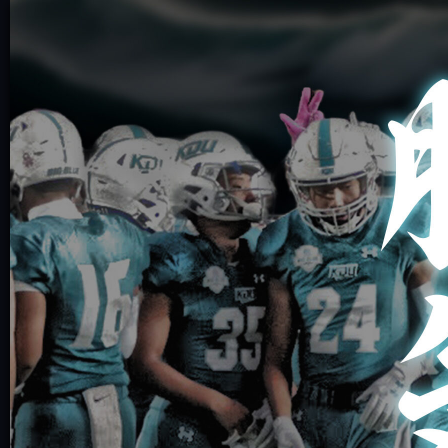
近畿大学体育会アメリカンフットボール部
KINDAI BIG BLUE