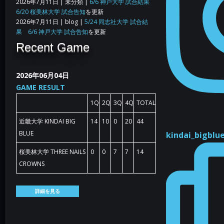
2026年7月11日
| 未分類 |
6/6 神戸大学 試合結果
6/20 桜美林大学 試合告知
を更新
2026年7月11日
| blog |
5/24 同志社大学 試合結
果 6/6 神戸大学 試合告知
を更新
Recent Game
2026年06月04日
GAME RESULT
1Q
2Q
3Q
4Q
TOTAL
近畿大学 KINDAI BIG
14
10
0
20
44
BLUE
kindai_bigblu
桜美林大学 THREE NAILS
0
0
7
7
14
CROWNS
詳細を見る