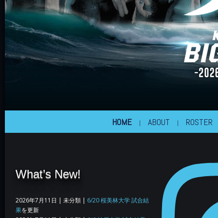
HOME
ABOUT
ROSTER
What’s New!
2026年7月11日
| 未分類 |
6/20 桜美林大学 試合結
果
を更新