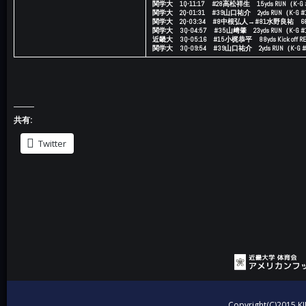
関学大 1Q-11:17 #28高松祥生 15yds RUN（K
関学大 2Q-01:31 #39山口祐介 2yds RUN（K-
関学大 2Q-03:34 #8中根弘人→#81水野良祐 66y
関学大 3Q-04:57 #35山﨑肇 23yds RUN（K-
近畿大 3Q-05:16 #15小梶恭平 88yds Kick off 
関学大 3Q-09:54 #39山口祐介 2yds RUN（K-
共有:
Twitter
投稿ナビゲーション
Copyright(C)2015 KI