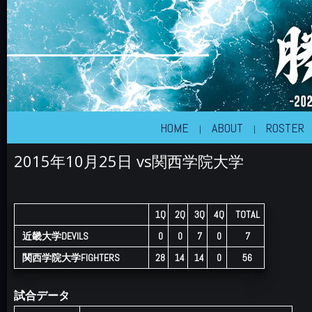
近畿大学体育会アメリカンフットボール部
KINDAI BIG BLUE
HOME
ABOUT
ROSTER
2015年10月25日 vs関西学院大学
1Q
2Q
3Q
4Q
TOTAL
近畿大学DEVILS
0
0
7
0
7
関西学院大学FIGHTERS
28
14
14
0
56
試合データ