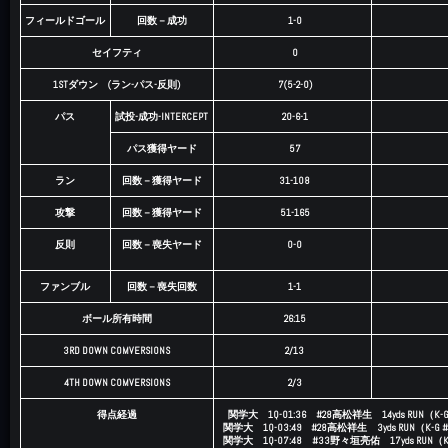
フィールドゴール
回数－成功
1-0
セイフティ
0
1STダウン (ラン-パス-反則)
7(5-2-0)
パス
試投-成功-INTERCEPT
20-6-1
パス獲得ヤード
57
ラン
回数－獲得ヤード
31-108
攻撃
回数－獲得ヤード
51-165
反則
回数－喪失ヤード
0-0
ファンブル
回数－喪失回数
1-1
ボール所有時間
26:15
3RD DOWN COMVERSIONS
2/13
4TH DOWN COMVERSIONS
2/3
得点経過
関学大 1Q-01:36 #28高松祥生 14yds RUN（K
関学大 1Q-03:49 #28高松祥生 3yds RUN（K-
関学大 1Q-07:48 #33野々垣亮佑 17yds RUN（