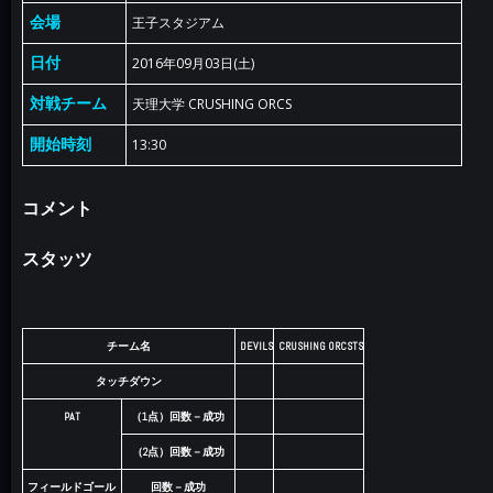
会場
王子スタジアム
日付
2016年09月03日(土)
対戦チーム
天理大学 CRUSHING ORCS
開始時刻
13:30
コメント
スタッツ
チーム名
DEVILS
CRUSHING ORCSTS
タッチダウン
PAT
（1点）回数－成功
（2点）回数－成功
フィールドゴール
回数－成功