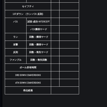
セイフティ
1STダウン (ラン-パス-反則)
パス
試投-成功-INTERCEPT
パス獲得ヤード
ラン
回数－獲得ヤード
攻撃
回数－獲得ヤード
反則
回数－喪失ヤード
ファンブル
回数－喪失回数
ボール所有時間
3RD DOWN COMVERSIONS
4TH DOWN COMVERSIONS
得点経過