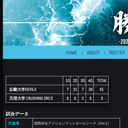
近畿大学体育会アメリカンフットボール部
KINDAI BIG BLUE
HOME
ABOUT
ROSTER
1Q
2Q
3Q
4Q
TOTAL
近畿大学DEVILS
7
21
7
26
61
天理大学 CRUSHING ORCS
0
0
3
0
3
試合データ
大会名
関西学生アメリカンフットボールリーグ（Div.2）