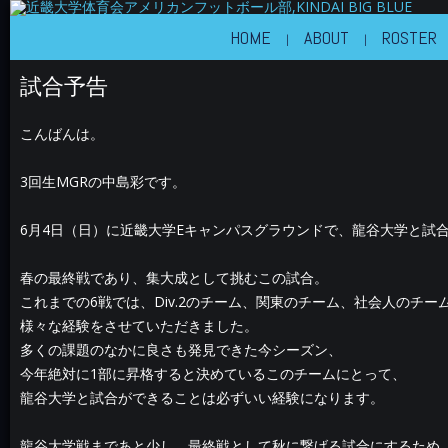
近畿大学体育会アメリカンフットボール部
KINDAI BIG BLUE
HOME
ABOUT
ROSTER
試合予告
こんばんは。
3回生MGRの中島彩です。
6月4日（日）に近畿大学Eキャンパスグラウンドで、龍谷大学と試
春の最終戦であり、集大成として挑むこの試合。
これまでの6戦では、Div.2のチーム、関東のチーム、社会人のチー
様々な経験をさせていただきました。
多くの課題のなかに良さも発見できた今シーズン、
今年絶対に1部に昇格すると決めているこのチームにとって、
龍谷大学と試合ができることは必ずいい経験になります。
龍谷大学戦まであと少し、最終戦として秋に繋げる試合にするため