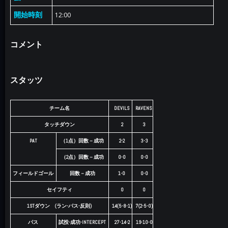
開始時刻
12:00
コメント
スタッツ
チーム名
DEVILS
RAVENS
タッチダウン
2
3
PAT
（1点）回数－成功
2-2
3-3
（2点）回数－成功
0-0
0-0
フィールドゴール
回数－成功
1-0
0-0
セイフティ
0
0
1STダウン (ラン-パス-反則)
14(5-8-1)
7(2-5-0)
パス
試投-成功-INTERCEPT
27-14-2
19-10-0