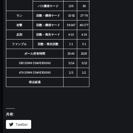
パス獲得ヤード
155
99
ラン
回数－獲得ヤード
32-92
27-78
攻撃
回数－獲得ヤード
59-247
46-177
反則
回数－喪失ヤード
4-10
4-16
ファンブル
回数－喪失回数
1-1
3-1
ボール所有時間
25:40
22:20
3RD DOWN COMVERSIONS
3/14
3/12
4TH DOWN COMVERSIONS
1/3
1/1
得点経過
共有:
Twitter