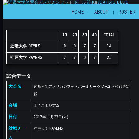
近畿大学体育会アメリカンフットボール部
KINDAI BIG BLUE
HOME
ABOUT
ROSTER
1Q
2Q
3Q
4Q
TOTAL
近畿大学 DEVILS
0
0
7
7
14
神戸大学 RAVENS
7
7
0
7
21
試合データ
大会名
関西学生アメリカンフットボールリーグ Div.2 入替戦決定
戦
会場
王子スタジアム
日付
2017年11月23日(木)
対戦チー
神戸大学 RAVENS
ム