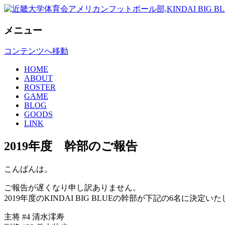
KINDAI BIG BLUE
近畿大学体育会アメリカンフットボー
メニュー
コンテンツへ移動
HOME
ABOUT
ROSTER
GAME
BLOG
GOODS
LINK
2019年度 幹部のご報告
こんばんは。
ご報告が遅くなり申し訳ありません。
2019年度のKINDAI BIG BLUEの幹部が下記の6名に決定い
主将 #4 清水澪寿