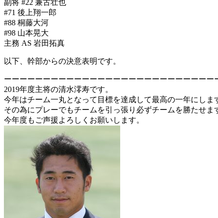
副将 #22 兼古壮也
#71 後上翔一郎
#88 桐藤大河
#98 山本晃大
主務 AS 岩田拓真
以下、幹部からの決意表明です。
ーーーーーーーーーーーーーーーーーーーーーーーーーーー
2019年度主将の清水澪寿です。
今年はチーム一丸となって目標を達成して最高の一年にしま
その為にプレーでもチームを引っ張り必ずチームを勝たせま
今年度もご声援よろしくお願いします。