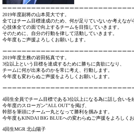
ーーーーーーーーーーーーーーーーーーーーーーーーーーー
2019年度副将の山本晃大です。
全てはチーム目標達成のため、何が足りていないか考えなが
心技体全ての面で向上するチームを目指していきます。
そのために、自分の行動を律して活動していきます。
今年度もご声援よろしくお願いします。
ーーーーーーーーーーーーーーーーーーーーーーーーーーー
2019年度主務の岩田拓真です。
3位以上という目標を達成するために勝ちに貪欲になり、
チームに何が出来るのかを常に考え、行動します。
今年度も変わらぬご声援をよろしくお願いします。
ーーーーーーーーーーーーーーーーーーーーーーーーーーー
4回生全員でチーム目標である3位以上になる為に話し合いを
今年度のスローガン”ALL OUT”を掲げ、
幹部を筆頭にチーム一丸となって勝利を掴みます。
今年度もKINDAI BIG BLUEへの変わらぬご声援をよろし
4回生MGR 北山陽子