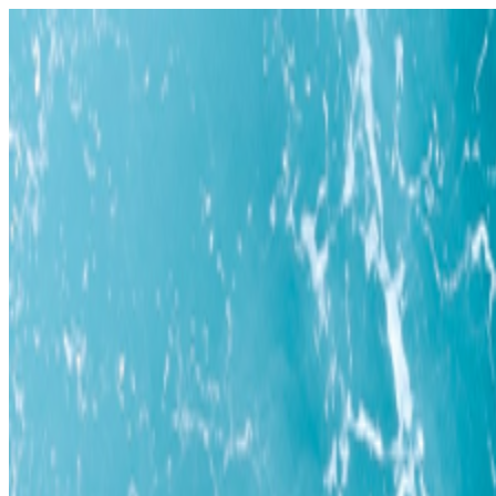
KINDAI BIG BLUE
近畿大学体育会アメリカンフットボー