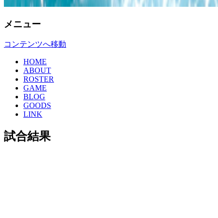
メニュー
コンテンツへ移動
HOME
ABOUT
ROSTER
GAME
BLOG
GOODS
LINK
試合結果
こんばんは。
4月21日に桃山学院大学と試合を行いました。
結果は11vs26で敗戦致しました。