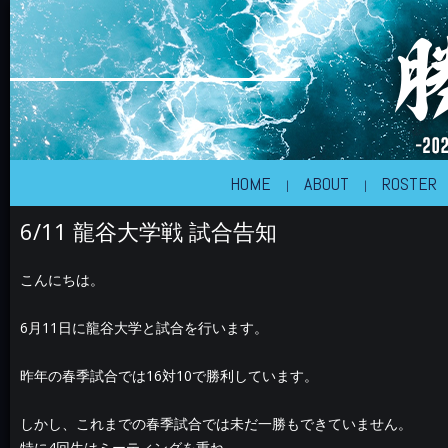
近畿大学体育会アメリカンフットボール部
KINDAI BIG BLUE
HOME
ABOUT
ROSTER
6/11 龍谷大学戦 試合告知
こんにちは。
6月11日に龍谷大学と試合を行います。
昨年の春季試合では16対10で勝利しています。
しかし、これまでの春季試合では未だ一勝もできていません。
特に4回生はミーティングを重ね、