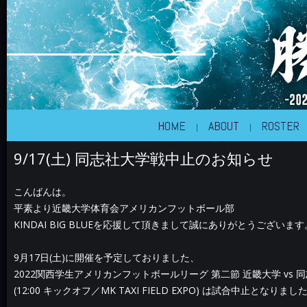
近畿大学体育会アメリカンフットボール部
KINDAI BIG BLUE
HOME
ABOUT
ROSTER
9/17(土) 同志社大学戦中止のお知らせ
こんばんは。
平素より近畿大学体育会アメリカンフットボール部
KINDAI BIG BLUEを応援して頂きまして誠にありがとうございます
9月17日(土)に開催を予定しておりました、
2022関西学生アメリカンフットボールリーグ 第二節 近畿大学 vs 
(12:00 キックオフ／MK TAXI FIELD EXPO) は試合中止と