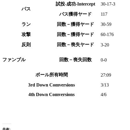
試投-成功-Intercept
30-17-3
パス
パス獲得ヤード
117
ラン
回数－獲得ヤード
30-59
攻撃
回数－獲得ヤード
60-176
反則
回数－喪失ヤード
3-20
ファンブル
回数－喪失回数
0-0
ボール所有時間
27:09
3rd Down Comversions
3/13
4th Down Comversions
4/6
共有: