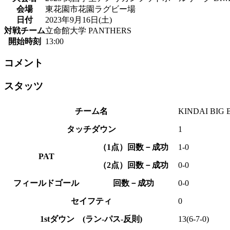
会場
東花園市花園ラグビー場
日付
2023年9月16日(土)
対戦チーム
立命館大学 PANTHERS
開始時刻
13:00
コメント
スタッツ
チーム名
KINDAI BIG 
タッチダウン
1
（1点）回数－成功
1-0
PAT
（2点）回数－成功
0-0
フィールドゴール
回数－成功
0-0
セイフティ
0
1stダウン (ラン-パス-反則)
13(6-7-0)