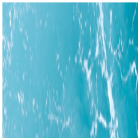
KINDAI BIG BLUE
近畿大学体育会アメリカンフットボー