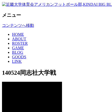
KINDAI BIG BLUE
近畿大学体育会アメリカンフットボー
メニュー
コンテンツへ移動
HOME
ABOUT
ROSTER
GAME
BLOG
GOODS
LINK
140524同志社大学戦